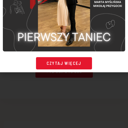
Obozy z DANCE ACADEMY to taniec, dobra
zabawa, nauka samodzielności, rozwój i
odpoczynek w jednym.
MASZ PYTANIA? ZADZWOŃ
DO NAS!
CZYTAJ WIĘCEJ
+48 697 949 696