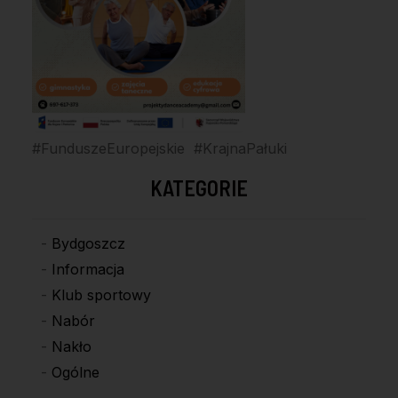
#FunduszeEuropejskie #KrajnaPałuki
KATEGORIE
Bydgoszcz
Informacja
Klub sportowy
Nabór
Nakło
Ogólne